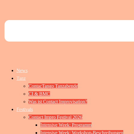
News
Tanz
ContacTango Tanzabende
CI & BMC
Was ist Contact Improvisation?
Festivals
Contact Impro Festival 2026
Intensive Week: Programm
Intensive Week: Workshop-Beschreibungen