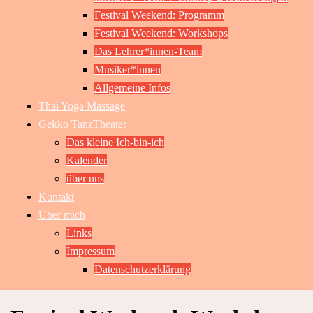
Festival Weekend: Programm
Festival Weekend: Workshops
Das Lehrer*innen-Team
Musiker*innen
Allgemeine Infos
Thai Yoga Massage
Gekko TanzTheater
Das kleine Ich-bin-ich
Kalender
über uns
Kontakt
Über mich
Links
Impressum
Datenschutzerklärung