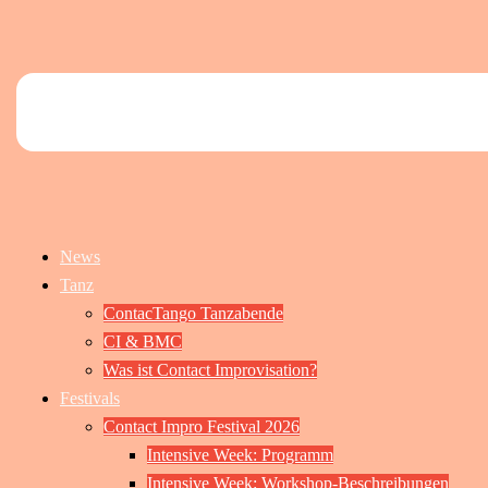
News
Tanz
ContacTango Tanzabende
CI & BMC
Was ist Contact Improvisation?
Festivals
Contact Impro Festival 2026
Intensive Week: Programm
Intensive Week: Workshop-Beschreibungen