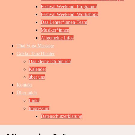
Festival Weekend: Programm
Festival Weekend: Workshops
Das Lehrer*innen-Team
Musiker*innen
Allgemeine Infos
Thai Yoga Massage
Gekko TanzTheater
Das kleine Ich-bin-ich
Kalender
über uns
Kontakt
Über mich
Links
Impressum
Datenschutzerklärung