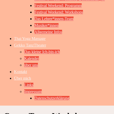
Festival Weekend: Programm
Festival Weekend: Workshops
Das Lehrer*innen-Team
Musiker*innen
Allgemeine Infos
Thai Yoga Massage
Gekko TanzTheater
Das kleine Ich-bin-ich
Kalender
über uns
Kontakt
Über mich
Links
Impressum
Datenschutzerklärung