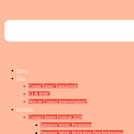
News
Tanz
ContacTango Tanzabende
CI & BMC
Was ist Contact Improvisation?
Festivals
Contact Impro Festival 2026
Intensive Week: Programm
Intensive Week: Workshop-Beschreibungen