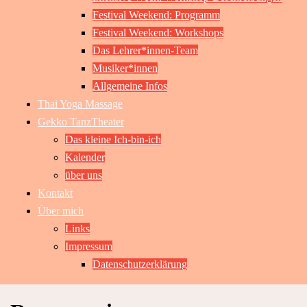
Festival Weekend: Programm
Festival Weekend: Workshops
Das Lehrer*innen-Team
Musiker*innen
Allgemeine Infos
Thai Yoga Massage
Gekko TanzTheater
Das kleine Ich-bin-ich
Kalender
über uns
Kontakt
Über mich
Links
Impressum
Datenschutzerklärung