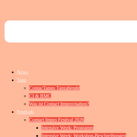
News
Tanz
ContacTango Tanzabende
CI & BMC
Was ist Contact Improvisation?
Festivals
Contact Impro Festival 2026
Intensive Week: Programm
Intensive Week: Workshop-Beschreibungen