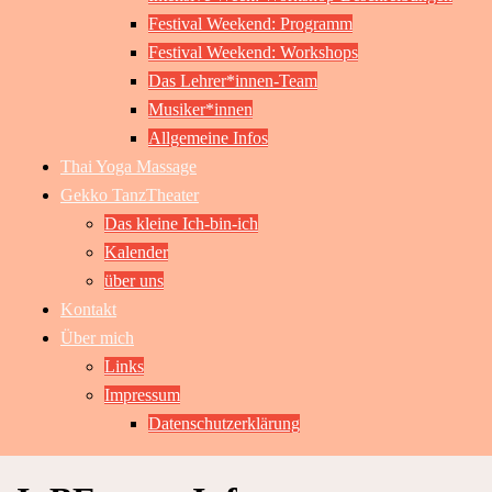
Festival Weekend: Programm
Festival Weekend: Workshops
Das Lehrer*innen-Team
Musiker*innen
Allgemeine Infos
Thai Yoga Massage
Gekko TanzTheater
Das kleine Ich-bin-ich
Kalender
über uns
Kontakt
Über mich
Links
Impressum
Datenschutzerklärung