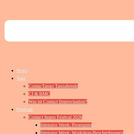
News
Tanz
ContacTango Tanzabende
CI & BMC
Was ist Contact Improvisation?
Festivals
Contact Impro Festival 2026
Intensive Week: Programm
Intensive Week: Workshop-Beschreibungen