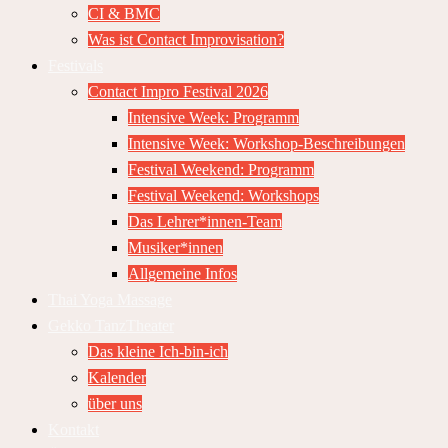
CI & BMC
Was ist Contact Improvisation?
Festivals
Contact Impro Festival 2026
Intensive Week: Programm
Intensive Week: Workshop-Beschreibungen
Festival Weekend: Programm
Festival Weekend: Workshops
Das Lehrer*innen-Team
Musiker*innen
Allgemeine Infos
Thai Yoga Massage
Gekko TanzTheater
Das kleine Ich-bin-ich
Kalender
über uns
Kontakt