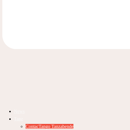
News
Tanz
ContacTango Tanzabende