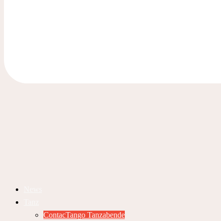
News
Tanz
ContacTango Tanzabende