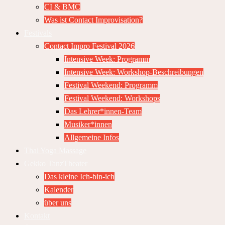
CI & BMC
Was ist Contact Improvisation?
Festivals
Contact Impro Festival 2026
Intensive Week: Programm
Intensive Week: Workshop-Beschreibungen
Festival Weekend: Programm
Festival Weekend: Workshops
Das Lehrer*innen-Team
Musiker*innen
Allgemeine Infos
Thai Yoga Massage
Gekko TanzTheater
Das kleine Ich-bin-ich
Kalender
über uns
Kontakt