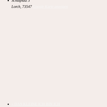
Schulplatz 3
Lorch
,
73547
Google Karte anzeigen
«
DAS KLEINE ICH BIN ICH