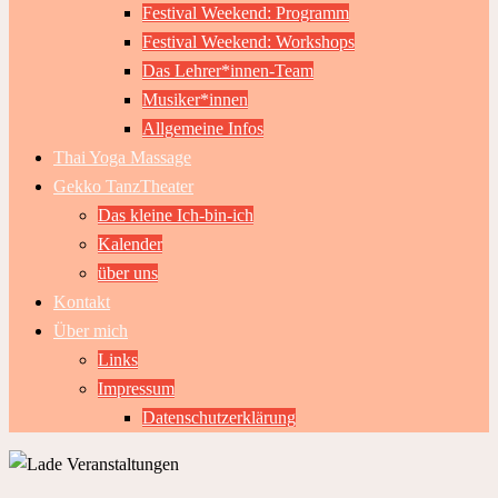
Festival Weekend: Programm
Festival Weekend: Workshops
Das Lehrer*innen-Team
Musiker*innen
Allgemeine Infos
Thai Yoga Massage
Gekko TanzTheater
Das kleine Ich-bin-ich
Kalender
über uns
Kontakt
Über mich
Links
Impressum
Datenschutzerklärung