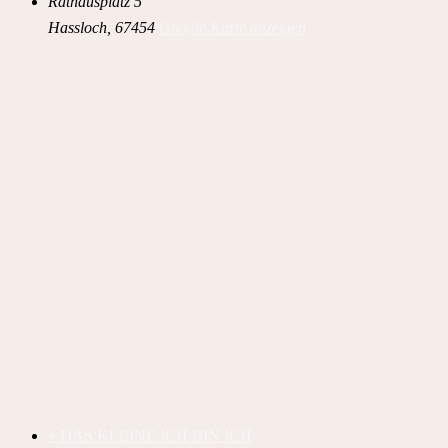
Rathausplatz 5
Hassloch
,
67454
Google Karte anzeigen
«
DAS KLEINE ICH BIN ICH