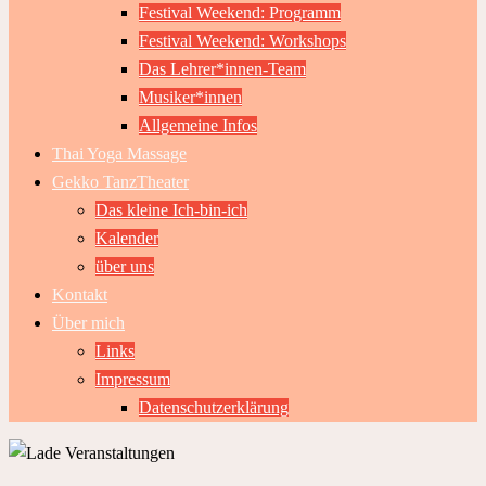
Festival Weekend: Programm
Festival Weekend: Workshops
Das Lehrer*innen-Team
Musiker*innen
Allgemeine Infos
Thai Yoga Massage
Gekko TanzTheater
Das kleine Ich-bin-ich
Kalender
über uns
Kontakt
Über mich
Links
Impressum
Datenschutzerklärung