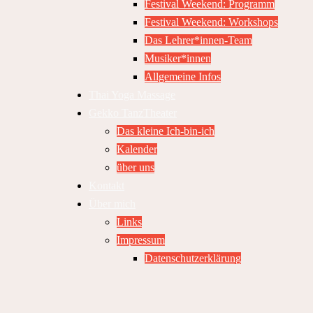
Festival Weekend: Programm
Festival Weekend: Workshops
Das Lehrer*innen-Team
Musiker*innen
Allgemeine Infos
Thai Yoga Massage
Gekko TanzTheater
Das kleine Ich-bin-ich
Kalender
über uns
Kontakt
Über mich
Links
Impressum
Datenschutzerklärung