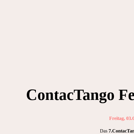
ContacTango Fes
Freitag, 03
Das
7.ContacTang